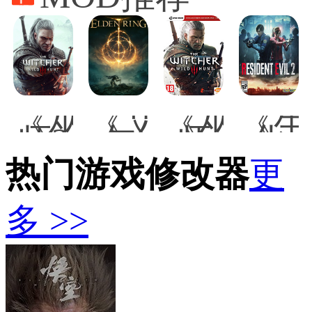
冰
暗
v2021.10.
宙
点
影》
九
2》
之
v1.0-
项
v202
下》
v20211018
修
八
v2021.09.01
十
改
项
九
八
器
修
项
项
改
《巫
《艾
《巫
《生
修
修
器
师3
尔
师
化
改
改
次
登
3：
危
器
器
世
法
热门游戏修改器
狂
更
机
代
环》
猎》
2：
版》
塞
增
重
多 >>
磨
尔
强
制
刀
达
武
版》
石
传
器
克
和
说
出
莱
护
公
血
尔
甲
主
和
艾