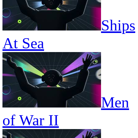
Ships
At Sea
Men
of War II