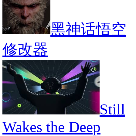
强
塞
中
达
化
尔
毒
XL
持
达
效
敞
续
流
果
开
黑神话悟空
更
浪
MOD
雨
长
骑
衣
时
士
赤
修改器
间
MOD
脚
MOD
MO
Still
Wakes the Deep