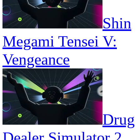
Shin
Megami Tensei V:
Vengeance
Drug
Dealer Simulator 2