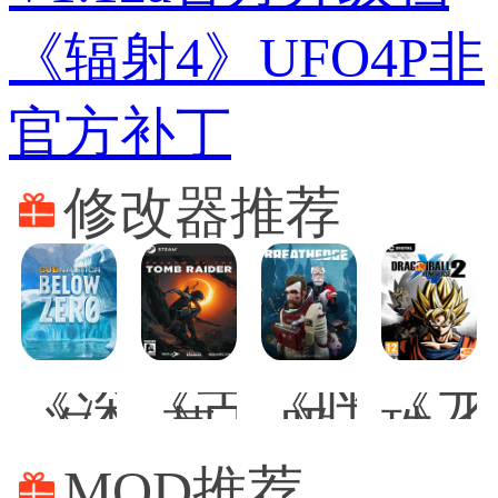
《辐射4》UFO4P非
官方补丁
修改器推荐
《深
《古
《呼
《龙
海
墓
吸
珠：
迷
丽
边
超
航：
影：
缘》
宇
MOD推荐